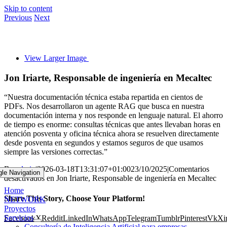
Skip to content
Previous
Next
View Larger Image
Jon Iriarte, Responsable de ingeniería en Mecaltec
“Nuestra documentación técnica estaba repartida en cientos de
PDFs. Nos desarrollaron un agente RAG que busca en nuestra
documentación interna y nos responde en lenguaje natural. El ahorro
de tiempo es enorme: consultas técnicas que antes llevaban horas en
atención posventa y oficina técnica ahora se resuelven directamente
desde posventa en segundos y estamos seguros de que usamos
siempre las versiones correctas.”
By
admin
|
2026-03-18T13:31:07+01:00
23/10/2025
|
Comentarios
gle Navigation
desactivados
en Jon Iriarte, Responsable de ingeniería en Mecaltec
Home
Share This Story, Choose Your Platform!
NETWORK
Proyectos
Servicios
Facebook
X
Reddit
LinkedIn
WhatsApp
Telegram
Tumblr
Pinterest
Vk
Xi
Consultoría de Inteligencia Artificial para empresas