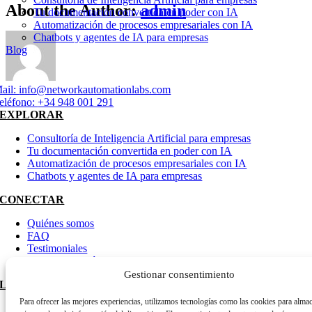
About the Author:
admin
Tu documentación convertida en poder con IA
Automatización de procesos empresariales con IA
Chatbots y agentes de IA para empresas
Blog
ail:
info@networkautomationlabs.com
eléfono:
+34 948 001 291
EXPLORAR
Consultoría de Inteligencia Artificial para empresas
Tu documentación convertida en poder con IA
Automatización de procesos empresariales con IA
Chatbots y agentes de IA para empresas
CONECTAR
Quiénes somos
FAQ
Testimoniales
Agendar reunión
Gestionar consentimiento
LEGAL
Para ofrecer las mejores experiencias, utilizamos tecnologías como las cookies para alma
Política de privacidad