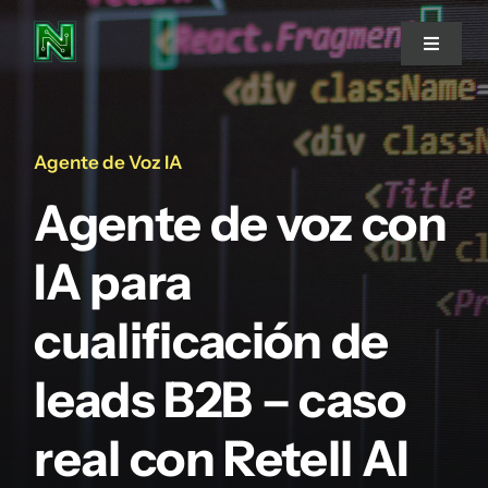
Skip
to
Toggle
Navigat
content
Home
Agente de Voz IA
NETWORK
Agente de voz con
IA para
Proyectos
cualificación de
Servicios
leads B2B – caso
Blog
real con Retell AI