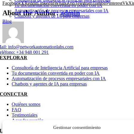
Facebook
X
Reddit
LinkedIn
WhatsApp
Telegram
Tumblr
Pinterest
Vk
Xi
Tu documentación convertida en poder con IA
Automatización de procesos empresariales con IA
About the Author:
admin
Chatbots y agentes de IA para empresas
Blog
ail:
info@networkautomationlabs.com
eléfono:
+34 948 001 291
EXPLORAR
Consultoría de Inteligencia Artificial para empresas
Tu documentación convertida en poder con IA
Automatización de procesos empresariales con IA
Chatbots y agentes de IA para empresas
CONECTAR
Quiénes somos
FAQ
Testimoniales
Agendar reunión
Gestionar consentimiento
LEGAL