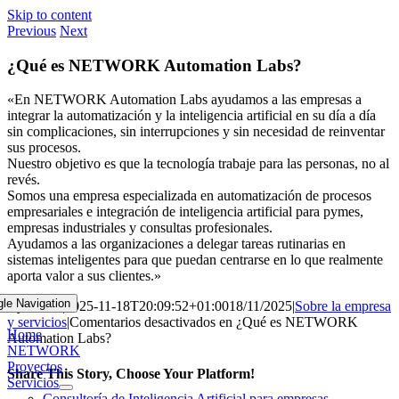
Skip to content
Previous
Next
¿Qué es NETWORK Automation Labs?
«En NETWORK Automation Labs ayudamos a las empresas a
integrar la automatización y la inteligencia artificial en su día a día
sin complicaciones, sin interrupciones y sin necesidad de reinventar
sus procesos.
Nuestro objetivo es que la tecnología trabaje para las personas, no al
revés.
Somos una empresa especializada en automatización de procesos
empresariales e integración de inteligencia artificial para pymes,
empresas industriales y consultas profesionales.
Ayudamos a las organizaciones a delegar tareas rutinarias en
sistemas inteligentes para que puedan centrarse en lo que realmente
aporta valor a sus clientes.»
gle Navigation
By
admin
|
2025-11-18T20:09:52+01:00
18/11/2025
|
Sobre la empresa
y servicios
|
Comentarios desactivados
en ¿Qué es NETWORK
Home
Automation Labs?
NETWORK
Proyectos
Share This Story, Choose Your Platform!
Servicios
Consultoría de Inteligencia Artificial para empresas