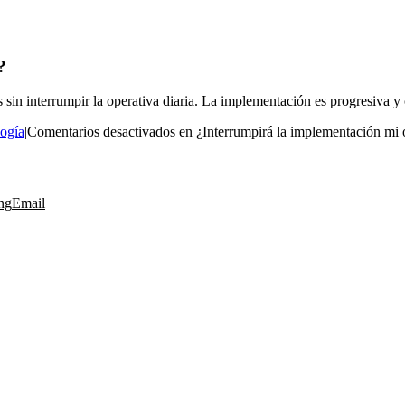
?
 sin interrumpir la operativa diaria. La implementación es progresiva y
ogía
|
Comentarios desactivados
en ¿Interrumpirá la implementación mi o
ng
Email