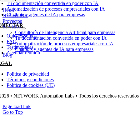
Tu documentación convertida en poder con IA
Automatización de procesos empresariales con IA
Home
Chatbots y agentes de IA para empresas
NETWORK
Proyectos
ONECTAR
Servicios
Consultoría de Inteligencia Artificial para empresas
Quiénes somos
Tu documentación convertida en poder con IA
FAQ
Automatización de procesos empresariales con IA
Testimoniales
Chatbots y agentes de IA para empresas
Agendar reunión
Blog
EGAL
Política de privacidad
Términos y condiciones
Política de cookies (UE)
2026 • NETWORK Automation Labs • Todos los derechos reservados
Page load link
Go to Top