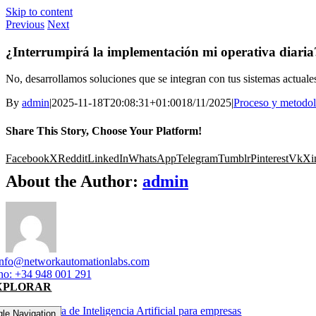
Skip to content
Previous
Next
¿Interrumpirá la implementación mi operativa diaria
No, desarrollamos soluciones que se integran con tus sistemas actuales
By
admin
|
2025-11-18T20:08:31+01:00
18/11/2025
|
Proceso y metodol
Share This Story, Choose Your Platform!
Facebook
X
Reddit
LinkedIn
WhatsApp
Telegram
Tumblr
Pinterest
Vk
Xi
About the Author:
admin
info@networkautomationlabs.com
no:
+34 948 001 291
XPLORAR
Consultoría de Inteligencia Artificial para empresas
gle Navigation