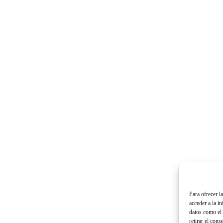
Para ofrecer l
acceder a la i
datos como el 
retirar el cons