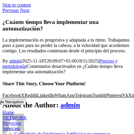
Skip to content
Previous
Next
¿Cuánto tiempo lleva implementar una
automatización?
La implementación es progresiva y adaptada a tu ritmo. Trabajamos
paso a paso para no perder la cabeza, a la velocidad que acordemos
contigo. Los resultados comienzan desde el principio del proceso.
By
admin
|
2025-11-18T20:09:07+01:00
18/11/2025
|
Proceso y
metodología
|
Comentarios desactivados
en ¿Cuánto tiempo lleva
implementar una automatización?
Share This Story, Choose Your Platform!
Facebook
X
Reddit
LinkedIn
WhatsApp
Telegram
Tumblr
Pinterest
Vk
Xi
gle Navigation
About the Author:
admin
Home
NETWORK
Proyectos
Servicios
Consultoría de Inteligencia Artificial para empresas