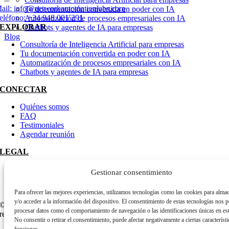
ail:
info@networkautomationlabs.com
Tu documentación convertida en poder con IA
eléfono:
+34 948 001 291
Automatización de procesos empresariales con IA
EXPLORAR
Chatbots y agentes de IA para empresas
Blog
Consultoría de Inteligencia Artificial para empresas
Tu documentación convertida en poder con IA
Automatización de procesos empresariales con IA
Chatbots y agentes de IA para empresas
CONECTAR
Quiénes somos
FAQ
Testimoniales
Agendar reunión
LEGAL
Política de privacidad
Gestionar consentimiento
Términos y condiciones
Política de cookies (UE)
Para ofrecer las mejores experiencias, utilizamos tecnologías como las cookies para alma
y/o acceder a la información del dispositivo. El consentimiento de estas tecnologías nos p
© 2026 • NETWORK Automation Labs • Todos los derechos
procesar datos como el comportamiento de navegación o las identificaciones únicas en este
reservados
No consentir o retirar el consentimiento, puede afectar negativamente a ciertas característi