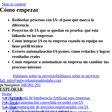
Skip to content
Cómo empezar
Rediseñar procesos con IA: el paso que marca la
diferencia
Proyectos de IA que se quedan en prueba: qué está
fallando en las empresas
Cómo integrar IA en tu empresa cuando tu equipo no
tiene perfil técnico
Errores automatización IA pymes: cómo evitarlos y lograr
resultados reales
Cómo empezar a automatizar tu empresa sin cambiar tus
procesos internos
Háblanos sobre tu proyecto
Háblanos sobre tu proyecto
ail:
info@networkautomationlabs.com
eléfono:
+34 948 001 291
gle Navigation
EXPLORAR
Home
Consultoría de Inteligencia Artificial para empresas
NETWORK
Tu documentación convertida en poder con IA
Proyectos
Automatización de procesos empresariales con IA
Servicios
Chatbots y agentes de IA para empresas
Consultoría de Inteligencia Artificial para empresas