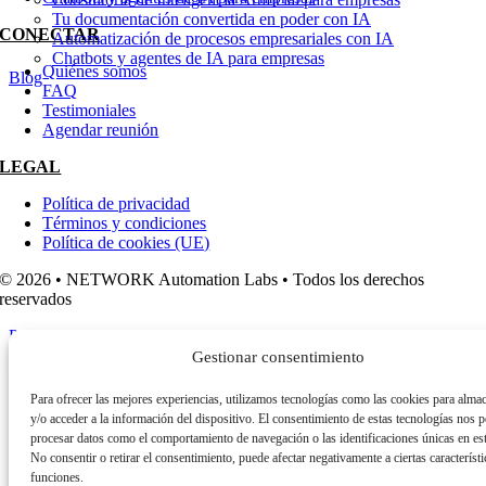
Tu documentación convertida en poder con IA
CONECTAR
Automatización de procesos empresariales con IA
Chatbots y agentes de IA para empresas
Quiénes somos
Blog
FAQ
Testimoniales
Agendar reunión
LEGAL
Política de privacidad
Términos y condiciones
Política de cookies (UE)
© 2026 • NETWORK Automation Labs • Todos los derechos
reservados
Page load link
Go to Top
Gestionar consentimiento
Para ofrecer las mejores experiencias, utilizamos tecnologías como las cookies para alma
y/o acceder a la información del dispositivo. El consentimiento de estas tecnologías nos p
procesar datos como el comportamiento de navegación o las identificaciones únicas en este
No consentir o retirar el consentimiento, puede afectar negativamente a ciertas característi
funciones.