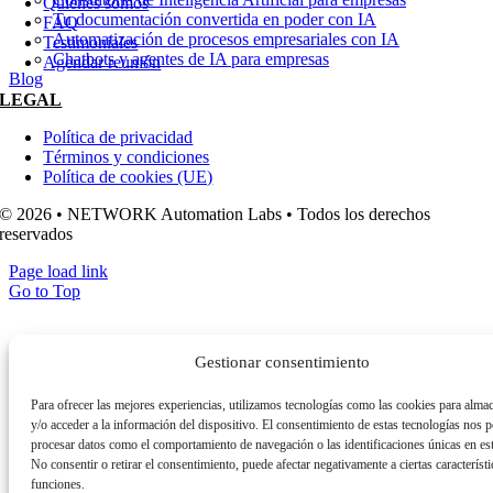
Quiénes somos
Tu documentación convertida en poder con IA
FAQ
Automatización de procesos empresariales con IA
Testimoniales
Chatbots y agentes de IA para empresas
Agendar reunión
Blog
LEGAL
Política de privacidad
Términos y condiciones
Política de cookies (UE)
© 2026 • NETWORK Automation Labs • Todos los derechos
reservados
Page load link
Go to Top
Gestionar consentimiento
Para ofrecer las mejores experiencias, utilizamos tecnologías como las cookies para alma
y/o acceder a la información del dispositivo. El consentimiento de estas tecnologías nos p
procesar datos como el comportamiento de navegación o las identificaciones únicas en este
No consentir o retirar el consentimiento, puede afectar negativamente a ciertas característi
funciones.