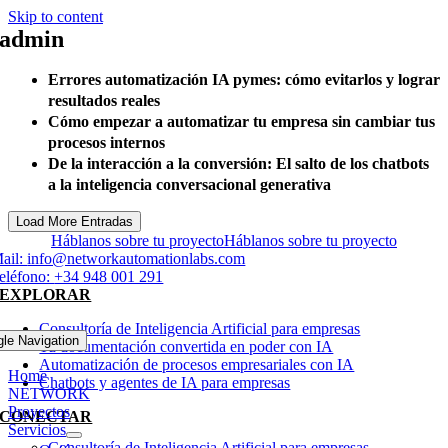
Skip to content
admin
Errores automatización IA pymes: cómo evitarlos y lograr
resultados reales
Cómo empezar a automatizar tu empresa sin cambiar tus
procesos internos
De la interacción a la conversión: El salto de los chatbots
a la inteligencia conversacional generativa
Load More Entradas
Háblanos sobre tu proyecto
Háblanos sobre tu proyecto
ail:
info@networkautomationlabs.com
eléfono:
+34 948 001 291
EXPLORAR
Consultoría de Inteligencia Artificial para empresas
gle Navigation
Tu documentación convertida en poder con IA
Automatización de procesos empresariales con IA
Home
Chatbots y agentes de IA para empresas
NETWORK
Proyectos
CONECTAR
Servicios
Consultoría de Inteligencia Artificial para empresas